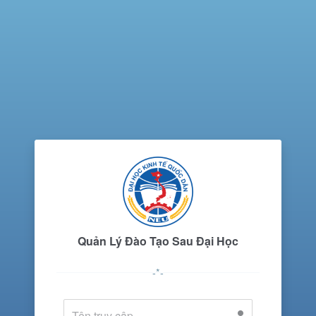
Quản Lý Đào Tạo Sau Đại Học
-*-
Tên truy cập